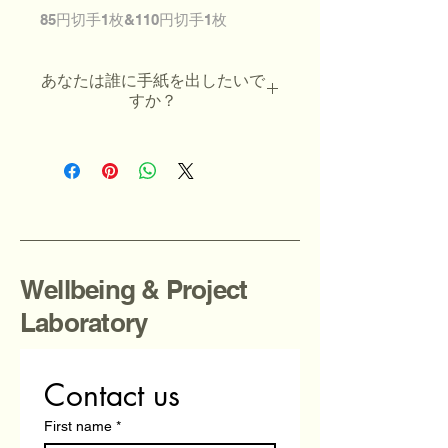
85円切手1枚&110円切手1枚
あなたは誰に手紙を出したいで
すか？
Wellbeing & Project
Laboratory
弊社の本質的な美を追求する研究
が2016年で１０周年となったこ
とを記念し、完成した美人画を切
Contact us
手にしたことが美人画切手の始ま
りです。現在のバージョンは本質
First name
*
的美ダイエットの啓発向けに、顔