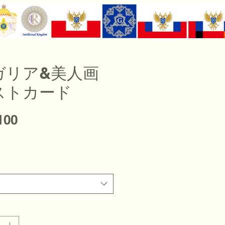
ガリア&美人画
ストカード
価格
100