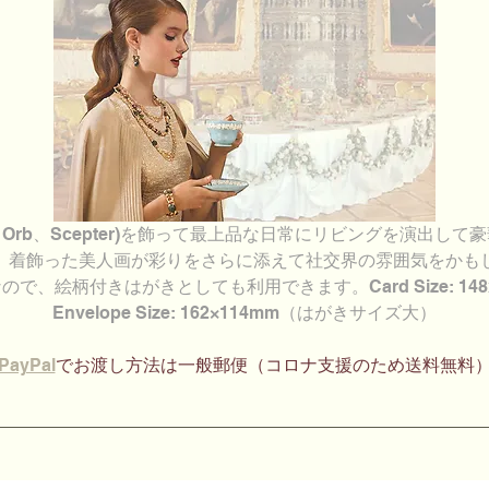
own、Orb、Scepter)を飾って最上品な日常にリビングを演出
。着飾った美人画が彩りをさらに添えて社交界の雰囲気をかも
、絵柄付きはがきとしても利用できます。Card Size: 14
Envelope Size: 162×114mm（はがきサイズ大）
PayPal
でお渡し方法は一般郵便（コロナ支援のため送料無料