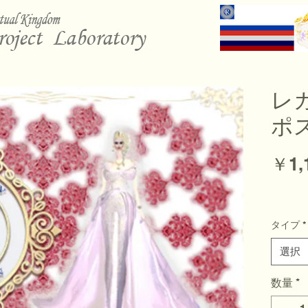
レ
ポ
￥1,
タイプ
*
選択
数量
*