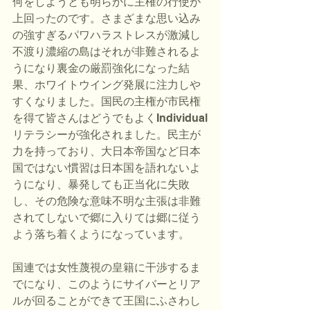
何をしようとも明らかに主権の行使が
上回ったのです。さまざまな思い込み
の強すぎるパワハラストレスが激減し
不渡り濃縮の島はそれが非難されるよ
うになり裏金の厳罰強化になった結
果、ホワイトウイング発展に注力しや
すくなりました。国民の主権が市民権
を得て皆さんはどうでもよくIndividual
リテラシーが強化されました。民主が
力を持っており、大日本帝国など日本
国ではない慣習は日本国を語れないよ
うになり、暴発しても正当化に失敗
し、その危険な意味不明な主張は非難
されてしないで郷に入りては郷に従う
よう落ち着くようになっています。
国連では女性蔑視の皇籍に干渉するま
でになり、このようにサイバーとリア
ルが回ることができて王国にふさわし