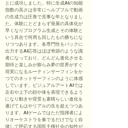
とに成功しました。特に生成AIの知能
指数の高さは非常にヘルプフルで動画
の生成力は圧巻で見事な年となりまし
た。体験にとどまらず発展の具体化が
早くなりプログラム生成とその体験と
いう具合で何周も回したもの勝ちにな
りつつあります。各専門性をバックに
出力するAI応答はほぼ奇跡のような識
者になっており、どんどん進化させる
期待と楽しみが膨らみ夢の世界がすぐ
現実になるルーティンサーフィンをか
つてのネットサーフィンのように体感
しています。ビジュアルアートAIでは
左右や上下の顔や体を表現できるよう
になり動きや背景も素晴らしい進化を
遂げてもはやリアルの生を超えつつあ
ります。AIゲームではただ指揮者によ
りオーケストラを奏でるだけでなく自
律して呼応する国民主権社会の知性が