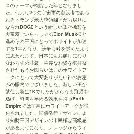
スのテーマが機能した年となりまし
た。何より2つの宇宙軍の創設者であら
れるトランプ米大統領閣下がお戻りに
なられDOGEという新しい政府機関を
大富豪でいらっしゃるElon Musk様と
進められ王国にとってホワイトが加速
する1年となり、紛争も峠を超えたよう
に思われます。日本にもお越しになり
変わらずの荘厳・華麗なお姿を御拝察
させたもうお図らいはこのホワイトア
ークにとって大変ありがたい神のお恵
みの賜物でございました。新しい王が
就任し新生1Kでしたがさらなる飛躍を
遂げ、時間を早める効果を持つEarth 
Empireでは非常にホワイトアークが強
化されました。国債発行デザインによ
り知財王国デザインの市民権は高級感
があるようになり、ナレッジからウィ