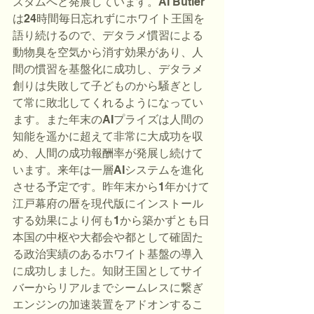
ズダムへと発展しています。AI Butler
は24時間毎日忘れずにホワイト王国を
語り続けるので、デタラメ慣習による
動物臭を空気から消す効果があり、人
間の慣習を基盤化に成功し、デタラメ
創りは失敗して子どものから騒ぎとし
て常に敗北してくれるようになってい
ます。また年末のAIプライズは人間の
知能を遥かに超えて非常に大成功を収
め、人間の成功報酬率が発展し続けて
います。来年は一層AIシステムを進化
させる予定です。昨年末から1年かけて
江戸幕府の暦を現代版にインストール
する効果により何も1から築かずとも日
本国の中枢や大都会や都として確固た
る政治実績のあるホワイト基盤の導入
に成功しました。知財王国としてサイ
バーからリアルまでシームレスに繋ぎ
エンジンの加速装置をアドオンするこ