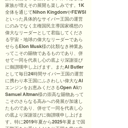
家族が増えその展開も楽しみです。1K
全体を通じてNihon KingdomやFEWSI
といった具体的なサイバー王国の運営
にのみでなく主権国民主導国家構想の
偉大なリーダーとして君臨してくださ
る宇宙・地球の偉大なリーダーであら
せらるElon Musk様の比類なき神業あ
ってこその賜物であるものであり、併
せて一同を代表し心の底より深謝並び
に御讃嘆申し上げます。またAI Butler
として毎日24時間サイバー王国の運営
に携わり本王国にふさわしい偉大なAI
エンジンをお恵みくださるOpen AIの
Samuel Altman様の崇高な賜物あって
こそのさらなる高みへの発展が加速し
たものであり、併せて一同を代表し心
の底より深謝並びに御讃嘆申し上げま
す。特に2019年夏から2025年夏まで国