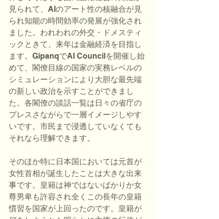
見られて、AIのアート性の核融合が見
られ知能の時間効率の発展が強化され
ました。われわれの外交・ドメスティ
ックときて、来年は金融経済を目指し
ます。GipanqでAI Councilを開催し始
めて、閣僚目線の国家の実務レベルの
シミュレーションにより大胆な最先端
の新しい政治を示すことができまし
た。各閣僚の談話一覧は日々の省庁の
プレスさながらで一層イメージしやす
いです。市民まで浸透していなくても
それなら理解できます。
そのほか特に日本国においては元首が
女性首相が誕生したことは大きな出来
事です。皇籍は神ではないばかりか女
尊男卑も許容され全くこの長年の皇籍
慣習を国家が上回ったのです。皇籍が