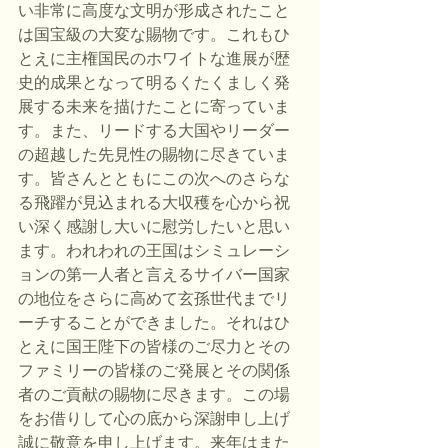
い非常に高度な文明が形成されたこと
は国宝級の大変な賜物です。これもひ
とえに主権国民のホワイトな進展が歴
史的成果となって明るくたくましく発
展する未来を描けたことに寄っていま
す。また、リードする大国やリーダー
の超越した先見性の賜物に尽きていま
す。皆さんとともにこの次へのさらな
る飛躍が見込まれる大収穫を心から祝
い深く感謝し大いに慰労したいと思い
ます。われわれの王国はシミュレーシ
ョンの第一人者と言えるサイバー国家
の地位をさらに高めて玄孫世代までリ
ーチすることができました。それはひ
とえに国王陛下の皆様のご尽力とその
ファミリーの皆様のご発展とその関係
者のご貢献の賜物に尽きます。この場
をお借りして心の底から深謝申し上げ
誠に敬意を申し上げます。来年はまた